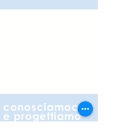
conosciamoci
e progettiamo
insieme per
sviluppare le