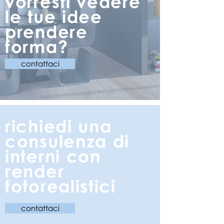
vorresti vedere
le tue idee
prendere
forma?
contattaci
richiedi una
consulenza di
interni con
render
fotorealistici
contattaci